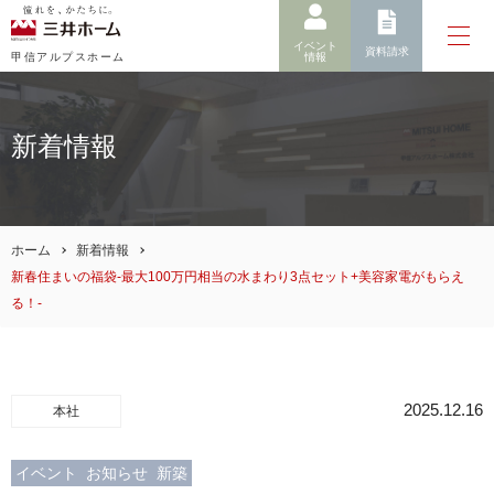
イベント
資料請求
情報
甲信アルプスホーム
新着情報
ホーム
新着情報
新春住まいの福袋-最大100万円相当の水まわり3点セット+美容家電がもらえ
る！-
2025.12.16
本社
イベント
お知らせ
新築