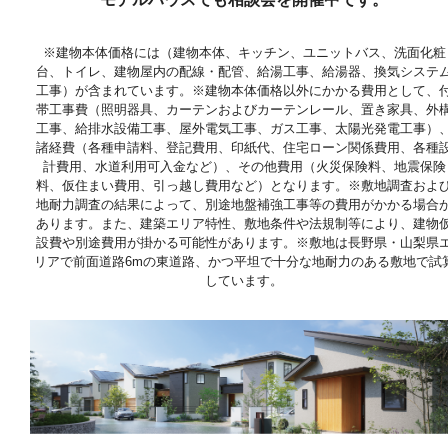
※建物本体価格には（建物本体、キッチン、ユニットバス、洗面化粧
台、トイレ、建物屋内の配線・配管、給湯工事、給湯器、換気システ
工事）が含まれています。※建物本体価格以外にかかる費用として、
帯工事費（照明器具、カーテンおよびカーテンレール、置き家具、外
工事、給排水設備工事、屋外電気工事、ガス工事、太陽光発電工事）
諸経費（各種申請料、登記費用、印紙代、住宅ローン関係費用、各種
計費用、水道利用可入金など）、その他費用（火災保険料、地震保険
料、仮住まい費用、引っ越し費用など）となります。※敷地調査およ
地耐力調査の結果によって、別途地盤補強工事等の費用がかかる場合
あります。また、建築エリア特性、敷地条件や法規制等により、建物
設費や別途費用が掛かる可能性があります。※敷地は長野県・山梨県
リアで前面道路6mの東道路、かつ平坦で十分な地耐力のある敷地で試
しています。