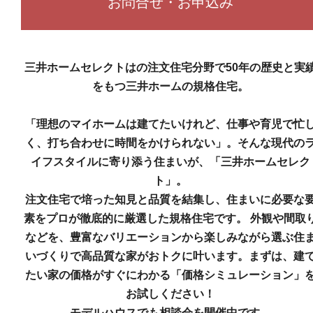
お問合せ・お申込み
三井ホームセレクトはの注文住宅分野で50年の歴史と実
をもつ三井ホームの規格住宅。
「理想のマイホームは建てたいけれど、仕事や育児で忙
く、
打ち合わせに時間をかけられない」。
そんな現代の
イフスタイルに寄り添う住まいが、
「三井ホーム
セ
レク
ト
」
。
注文住宅で
培った知見と品質を
結集し、
住まいに必要な
素をプロが徹底的に厳選した規格住宅です。 外観や間取
などを、豊富なバリエーションから
楽しみなが
ら選ぶ住
いづくりで
高品質な家が
おトク
に叶います。まずは
、
建
たい家の価格がすぐにわかる
「
価格シミュレーション
」
お試し
ください！
モデルハウスでも相談会を開催中です。