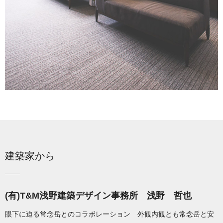
建築家から
(有)T&M浅野建築デザイン事務所 浅野 哲也
眼下に迫る常念岳とのコラボレーション 外観内観とも常念岳と安