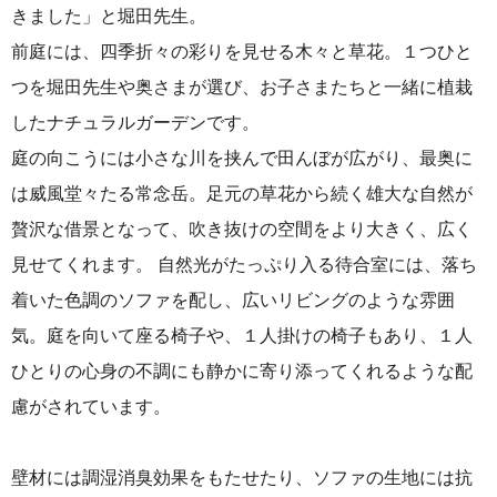
きました」と堀田先生。
前庭には、四季折々の彩りを見せる木々と草花。１つひと
つを堀田先生や奥さまが選び、お子さまたちと一緒に植栽
したナチュラルガーデンです。
庭の向こうには小さな川を挟んで田んぼが広がり、最奥に
は威風堂々たる常念岳。足元の草花から続く雄大な自然が
贅沢な借景となって、吹き抜けの空間をより大きく、広く
見せてくれます。 自然光がたっぷり入る待合室には、落ち
着いた色調のソファを配し、広いリビングのような雰囲
気。庭を向いて座る椅子や、１人掛けの椅子もあり、１人
ひとりの心身の不調にも静かに寄り添ってくれるような配
慮がされています。
壁材には調湿消臭効果をもたせたり、ソファの生地には抗